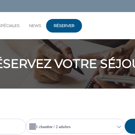
SPÉCIALES
NEWS
RÉSERVER
ÉSERVEZ VOTRE SÉJO
1
chambre /
2
adultes