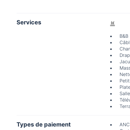
Services
B&B
Câble
Cham
Drap
Jacu
Mas
Nett
Peti
Plat
Sall
Télé
Terr
Types de paiement
ANC