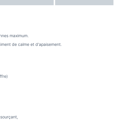
sonnes maximum.
timent de calme et d'apaisement.
ffre)
ssourçant,