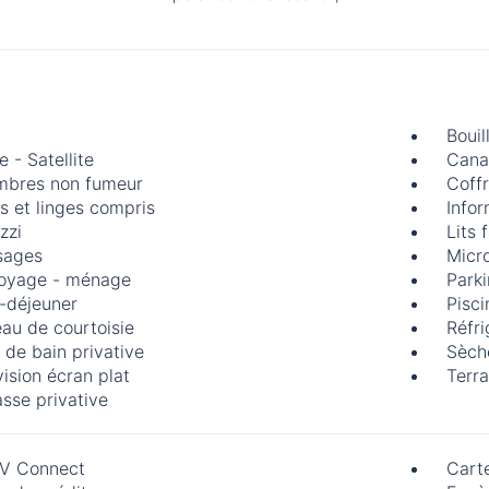
Bouil
 - Satellite
Cana
bres non fumeur
Coff
s et linges compris
Infor
zzi
Lits f
sages
Micr
oyage - ménage
Parki
t-déjeuner
Pisci
eau de courtoisie
Réfri
e de bain privative
Sèch
vision écran plat
Terr
asse privative
V Connect
Cart