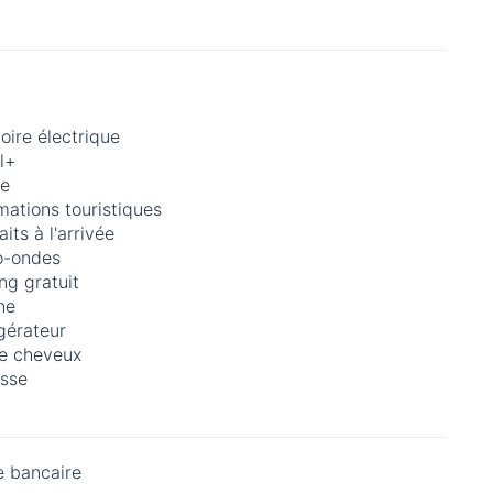
loire électrique
l+
re
mations touristiques
aits à l'arrivée
o-ondes
ng gratuit
ne
gérateur
e cheveux
asse
e bancaire